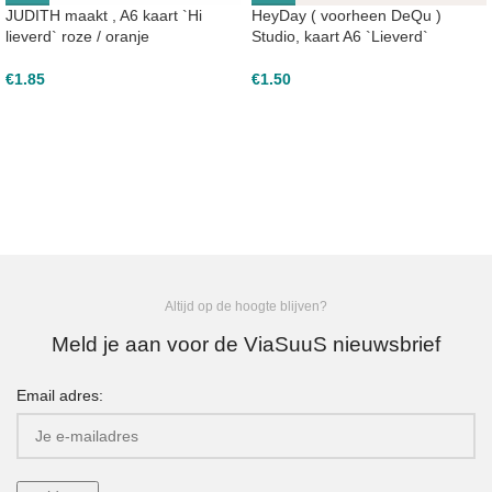
JUDITH maakt , A6 kaart `Hi
HeyDay ( voorheen DeQu )
lieverd` roze / oranje
Studio, kaart A6 `Lieverd`
€
1.85
€
1.50
Altijd op de hoogte blijven?
Meld je aan voor de ViaSuuS nieuwsbrief
Email adres: