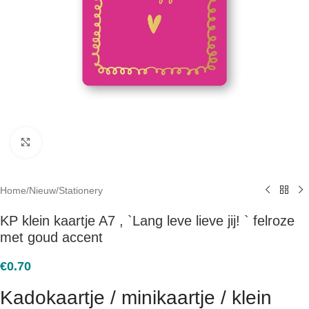
Click to enlarge
Home
/
Nieuw
/
Stationery
KP klein kaartje A7 , `Lang leve lieve jij! ` felroze
met goud accent
€
0.70
Kadokaartje / minikaartje / klein