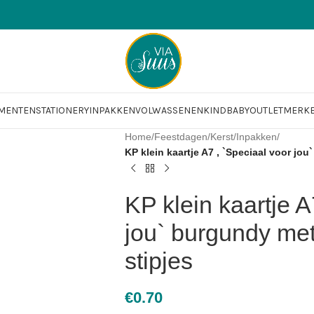
OMENTEN
STATIONERY
INPAKKEN
VOLWASSENEN
KIND
BABY
OUTLET
MERK
Home
/
Feestdagen
/
Kerst
/
Inpakken
/
KP klein kaartje A7 , `Speciaal voor jo
KP klein kaartje A
jou` burgundy met
stipjes
€
0.70