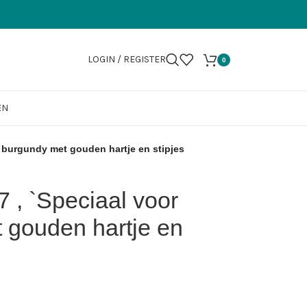
LOGIN / REGISTER
0
EN
u` burgundy met gouden hartje en stipjes
7 , `Speciaal voor
 gouden hartje en