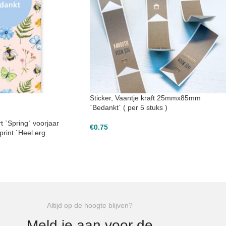
Sticker, Vaantje kraft 25mmx85mm
`Bedankt` ( per 5 stuks )
t `Spring` voorjaar
€
0.75
print `Heel erg
Altijd op de hoogte blijven?
Meld je aan voor de