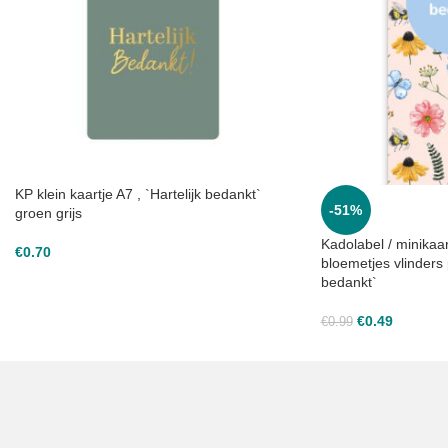
KP klein kaartje A7 , `Hartelijk bedankt`
-51%
groen grijs
Kadolabel / minikaar
€
0.70
bloemetjes vlinders 
bedankt`
€
0.49
€
0.99