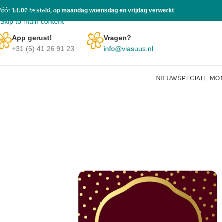
Skip to navigation
Vóór 14:00 besteld, op maandag woensdag en vrijdag verwerkt
Skip to main content
App gerust!
Vragen?
+31 (6) 41 26 91 23
info@viasuus.nl
NIEUW
SPECIALE M