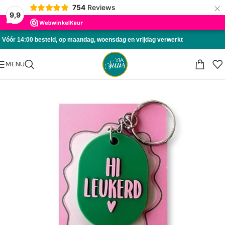
×
754
Reviews
Skip to navigation
9,9
Skip to main content
Vóór 14:00 besteld, op maandag, woensdag en vrijdag verwerkt
MENU