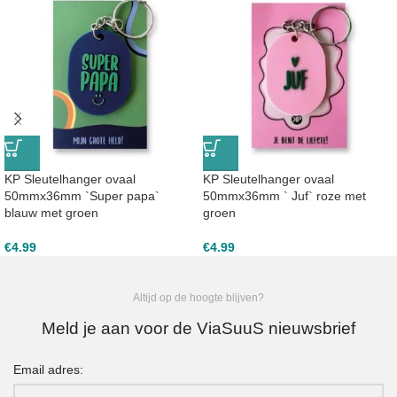
KP Sleutelhanger ovaal
KP Sleutelhanger ovaal
50mmx36mm `Super papa`
50mmx36mm ` Juf` roze met
blauw met groen
groen
€
4.99
€
4.99
Altijd op de hoogte blijven?
Meld je aan voor de ViaSuuS nieuwsbrief
Email adres: