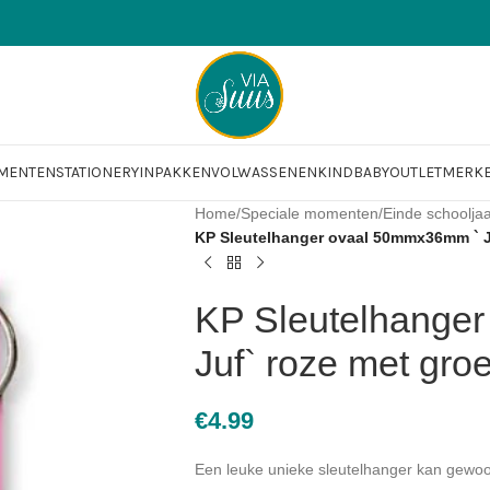
OMENTEN
STATIONERY
INPAKKEN
VOLWASSENEN
KIND
BABY
OUTLET
MERK
Home
/
Speciale momenten
/
Einde schoolja
KP Sleutelhanger ovaal 50mmx36mm ` J
KP Sleutelhange
Juf` roze met gro
€
4.99
Een leuke unieke sleutelhanger kan gewoo