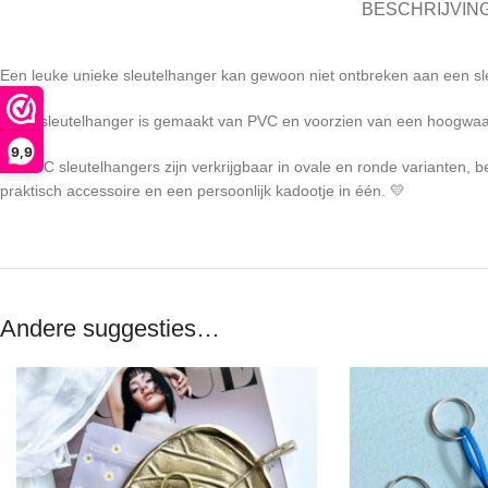
BESCHRIJVIN
Een leuke unieke sleutelhanger kan gewoon niet ontbreken aan een sl
Deze sleutelhanger is gemaakt van PVC en voorzien van een hoogwaa
9,9
De PVC sleutelhangers zijn verkrijgbaar in ovale en ronde varianten, b
praktisch accessoire en een persoonlijk kadootje in één. 💛
Andere suggesties…