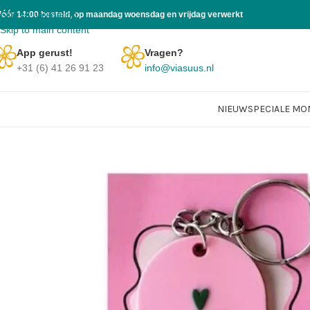
Skip to navigation
Vóór 14:00 besteld, op maandag woensdag en vrijdag verwerkt
Skip to main content
App gerust!
Vragen?
+31 (6) 41 26 91 23
info@viasuus.nl
NIEUW
SPECIALE M