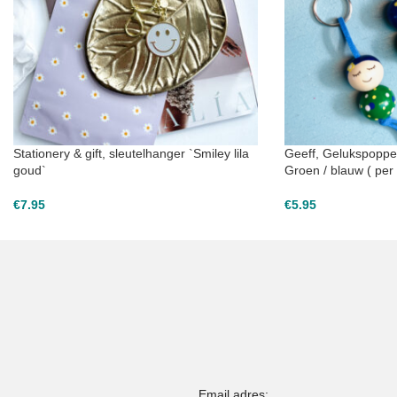
Stationery & gift, sleutelhanger `Smiley lila
Geeff, Gelukspoppet
goud`
Groen / blauw ( per 
€
7.95
€
5.95
Email adres: