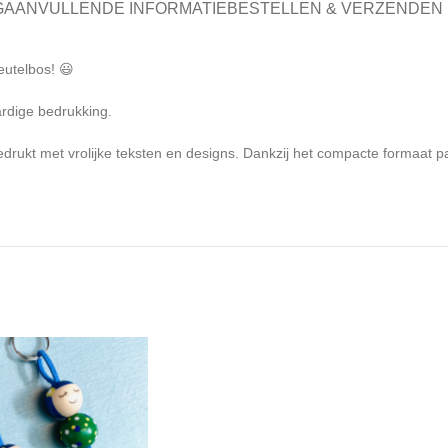
G
AANVULLENDE INFORMATIE
BESTELLEN & VERZENDEN
eutelbos! 😃
rdige bedrukking.
edrukt met vrolijke teksten en designs. Dankzij het compacte formaat p