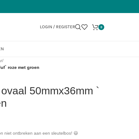
LOGIN / REGISTER
0
EN
ar
/
uf` roze met groen
r ovaal 50mmx36mm `
en
n niet ontbreken aan een sleutelbos! 😃