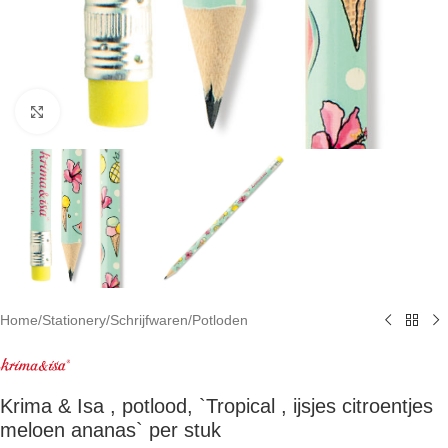
Click to enlarge
Home
/
Stationery
/
Schrijfwaren
/
Potloden
Krima & Isa , potlood, `Tropical , ijsjes citroentjes
meloen ananas` per stuk