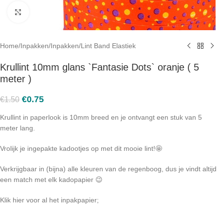
Click to enlarge
Home
/
Inpakken
/
Inpakken
/
Lint Band Elastiek
Krullint 10mm glans `Fantasie Dots` oranje ( 5
meter )
€
0.75
€
1.50
Krullint in paperlook is 10mm breed en je ontvangt een stuk van 5
meter lang.
Vrolijk je ingepakte kadootjes op met dit mooie lint!🤩
Verkrijgbaar in (bijna) alle kleuren van de regenboog, dus je vindt altijd
een match met elk kadopapier 😉
Klik hier voor al het inpakpapier;