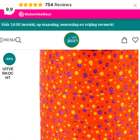
×
754
Reviews
Skip to navigation
9,9
Skip to main content
Vóór 14:00 besteld, op maandag, woensdag en vrijdag verwerkt
MENU
-50%
UITVE
RKOC
HT