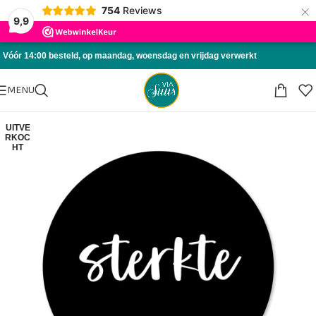
×
754
Reviews
Skip to navigation
9,9
Skip to main content
Vóór 14:00 besteld, op maandag, woensdag en vrijdag verwerkt
MENU
UITVE
RKOC
HT