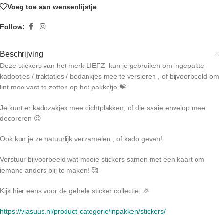
Voeg toe aan wensenlijstje
Follow:
Beschrijving
Deze stickers van het merk LIEFZ kun je gebruiken om ingepakte
kadootjes / traktaties / bedankjes mee te versieren , of bijvoorbeeld om
lint mee vast te zetten op het pakketje 💝
Je kunt er kadozakjes mee dichtplakken, of die saaie envelop mee
decoreren 😉
Ook kun je ze natuurlijk verzamelen , of kado geven!
Verstuur bijvoorbeeld wat mooie stickers samen met een kaart om
iemand anders blij te maken! 🥰
Kijk hier eens voor de gehele sticker collectie; 🎉
https://viasuus.nl/product-categorie/inpakken/stickers/