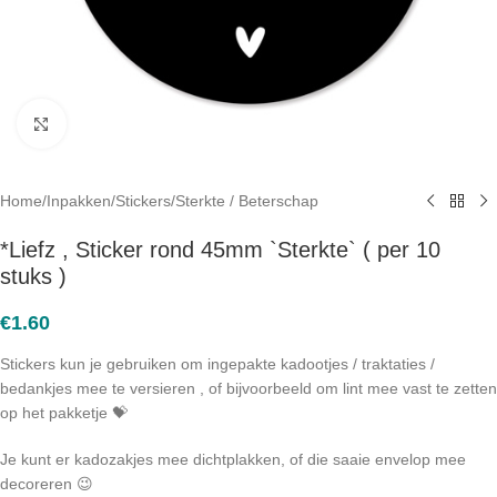
Click to enlarge
Home
/
Inpakken
/
Stickers
/
Sterkte / Beterschap
*Liefz , Sticker rond 45mm `Sterkte` ( per 10
stuks )
€
1.60
Stickers kun je gebruiken om ingepakte kadootjes / traktaties /
bedankjes mee te versieren , of bijvoorbeeld om lint mee vast te zetten
op het pakketje 💝
Je kunt er kadozakjes mee dichtplakken, of die saaie envelop mee
decoreren 😉