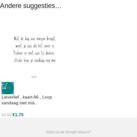
Andere suggesties…
-30%
Lieverlief , kaart A6 , Loop
vandaag niet mis..
€
1.75
€
2.50
Altijd op de hoogte blijven?