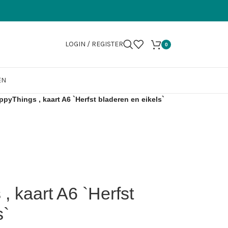
LOGIN / REGISTER
0
EN
pyThings , kaart A6 `Herfst bladeren en eikels`
 kaart A6 `Herfst
s`