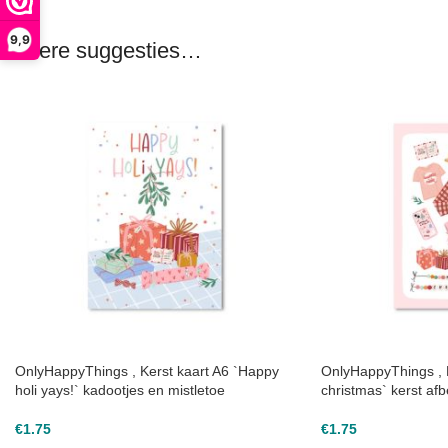
9,9
Andere suggesties…
OnlyHappyThings , Kerst kaart A6 `Happy
OnlyHappyThings , K
holi yays!` kadootjes en mistletoe
christmas` kerst af
€
1.75
€
1.75