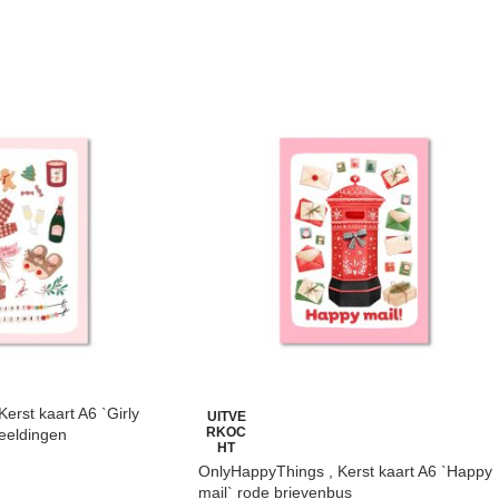
erst kaart A6 `Girly
UITVE
RKOC
beeldingen
HT
OnlyHappyThings , Kerst kaart A6 `Happy
mail` rode brievenbus