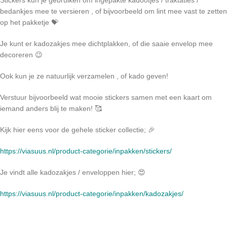
Stickers kun je gebruiken om ingepakte kadootjes / traktaties /
bedankjes mee te versieren , of bijvoorbeeld om lint mee vast te zetten
op het pakketje 💝
Je kunt er kadozakjes mee dichtplakken, of die saaie envelop mee
decoreren 😉
Ook kun je ze natuurlijk verzamelen , of kado geven!
Verstuur bijvoorbeeld wat mooie stickers samen met een kaart om
iemand anders blij te maken! 🥰
Kijk hier eens voor de gehele sticker collectie; 🎉
https://viasuus.nl/product-categorie/inpakken/stickers/
Je vindt alle kadozakjes / enveloppen hier; 😍
https://viasuus.nl/product-categorie/inpakken/kadozakjes/