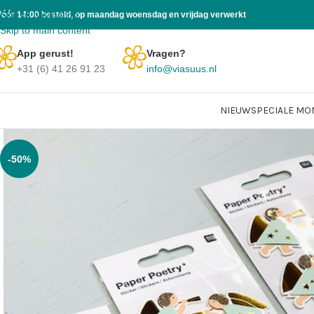
Skip to navigation
Vóór 14:00 besteld, op maandag woensdag en vrijdag verwerkt
Skip to main content
App gerust!
Vragen?
+31 (6) 41 26 91 23
info@viasuus.nl
NIEUW
SPECIALE M
-50%