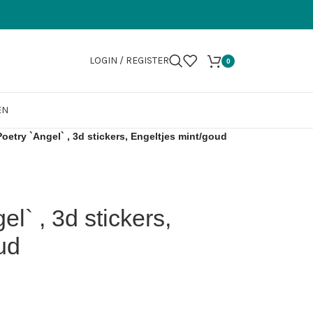
LOGIN / REGISTER
0
EN
oetry `Angel` , 3d stickers, Engeltjes mint/goud
l` , 3d stickers,
ud