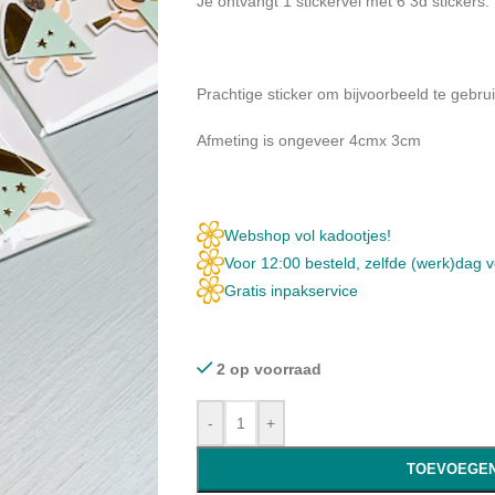
Je ontvangt 1 stickervel met 6 3d stickers.
Prachtige sticker om bijvoorbeeld te gebru
Afmeting is ongeveer 4cmx 3cm
Webshop vol kadootjes!
Voor 12:00 besteld, zelfde (werk)dag 
Gratis inpakservice
2 op voorraad
-
+
TOEVOEGEN