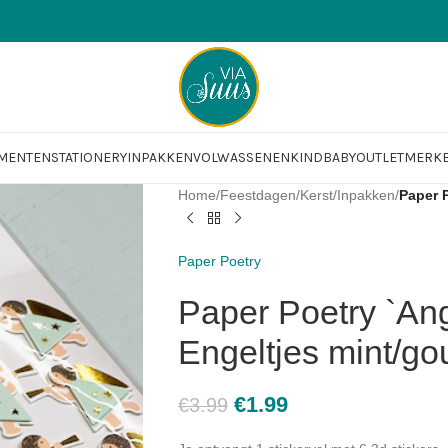
OMENTEN
STATIONERY
INPAKKEN
VOLWASSENEN
KIND
BABY
OUTLET
MERK
Home
/
Feestdagen
/
Kerst
/
Inpakken
/
Paper P
Paper Poetry
Paper Poetry `Ange
Engeltjes mint/go
€
1.99
€
3.99