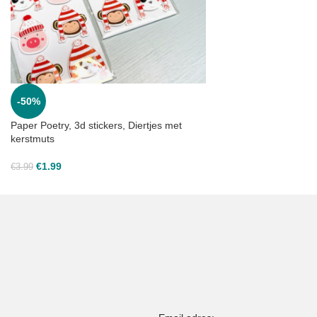
-50%
Paper Poetry, 3d stickers, Diertjes met
kerstmuts
€
1.99
€
3.99