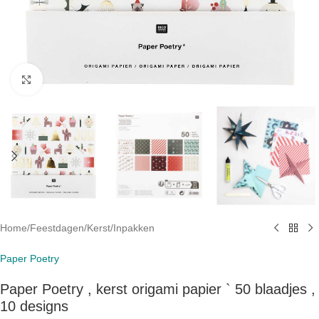
Click to enlarge
Home
/
Feestdagen
/
Kerst
/
Inpakken
Paper Poetry
Paper Poetry , kerst origami papier ` 50 blaadjes ,
10 designs