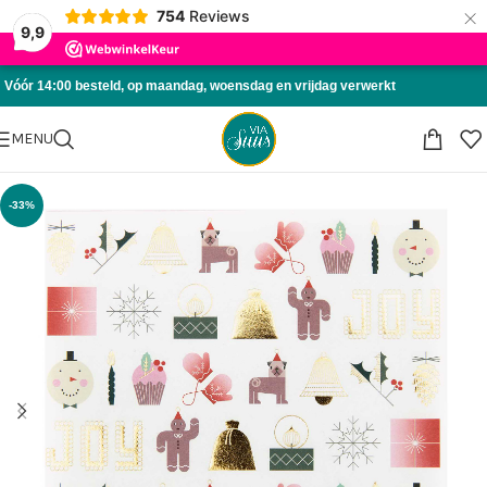
×
754
Reviews
Skip to navigation
9,9
Skip to main content
Vóór 14:00 besteld, op maandag, woensdag en vrijdag verwerkt
MENU
-33%