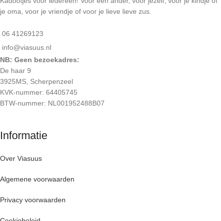
Kadootjes voor iedereen! Voor een ander, voor jezelf, voor je kindje of
je oma, voor je vriendje of voor je lieve lieve zus.
06 41269123
info@viasuus.nl
NB: Geen bezoekadres:
De haar 9
3925MS, Scherpenzeel
KVK-nummer: 64405745
BTW-nummer: NL001952488B07
Informatie
Over Viasuus
Algemene voorwaarden
Privacy voorwaarden
Cookiebeleid