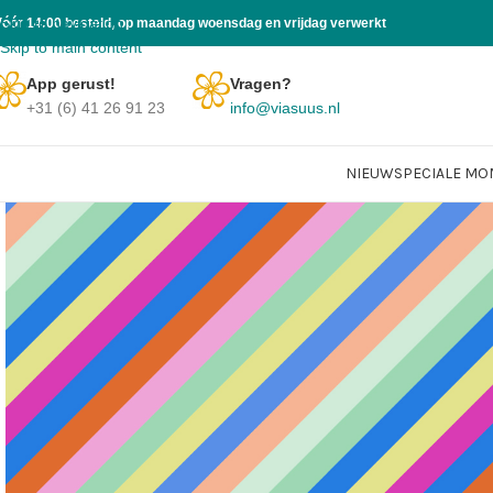
Skip to navigation
Vóór 14:00 besteld, op maandag woensdag en vrijdag verwerkt
Skip to main content
App gerust!
Vragen?
+31 (6) 41 26 91 23
info@viasuus.nl
NIEUW
SPECIALE M