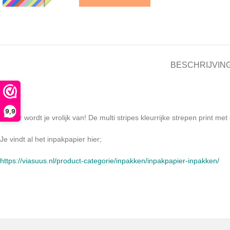
BESCHRIJVIN
9,9
Ja hier wordt je vrolijk van! De multi stripes kleurrijke strepen print me
Je vindt al het inpakpapier hier;
https://viasuus.nl/product-categorie/inpakken/inpakpapier-inpakken/