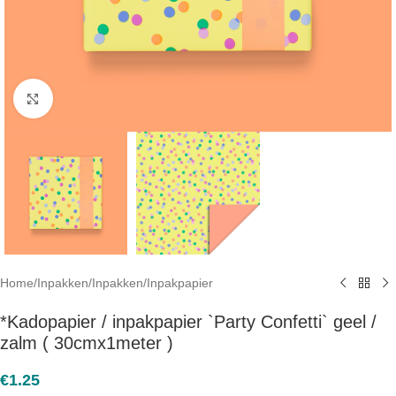
Click to enlarge
Home
/
Inpakken
/
Inpakken
/
Inpakpapier
*Kadopapier / inpakpapier `Party Confetti` geel /
zalm ( 30cmx1meter )
€
1.25