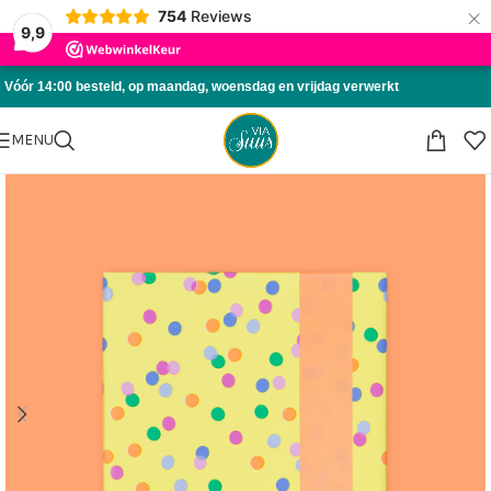
×
754
Reviews
Skip to navigation
9,9
Skip to main content
Vóór 14:00 besteld, op maandag, woensdag en vrijdag verwerkt
MENU