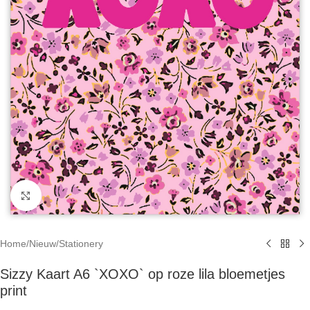
Click to enlarge
Home
/
Nieuw
/
Stationery
Sizzy Kaart A6 `XOXO` op roze lila bloemetjes
print