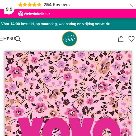
×
754
Reviews
Skip to navigation
9,9
Skip to main content
Vóór 14:00 besteld, op maandag, woensdag en vrijdag verwerkt
MENU