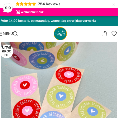
×
754
Reviews
Skip to navigation
9,9
Skip to main content
Vóór 14:00 besteld, op maandag, woensdag en vrijdag verwerkt
MENU
UITVE
RKOC
HT