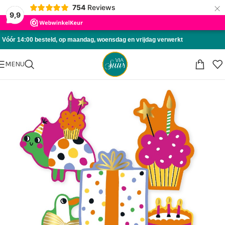
×
754
Reviews
Skip to navigation
9,9
Skip to main content
Vóór 14:00 besteld, op maandag, woensdag en vrijdag verwerkt
MENU