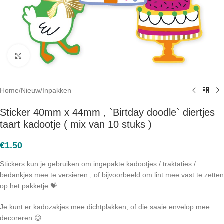
Click to enlarge
Home
/
Nieuw
/
Inpakken
Sticker 40mm x 44mm , `Birtday doodle` diertjes
taart kadootje ( mix van 10 stuks )
€
1.50
Stickers kun je gebruiken om ingepakte kadootjes / traktaties /
bedankjes mee te versieren , of bijvoorbeeld om lint mee vast te zetten
op het pakketje 💝
Je kunt er kadozakjes mee dichtplakken, of die saaie envelop mee
decoreren 😉