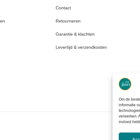
Contact
den
Retourneren
Garantie & klachten
Levertijd & verzendkosten
Om de beste 
informatie o
technologieë
verwerken. A
invloed heb
Acc