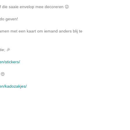
of die saaie envelop mee decoreren 😉
ado geven!
samen met een kaart om iemand anders blij te
ie; 🎉
en/stickers/
 😍
ken/kadozakjes/