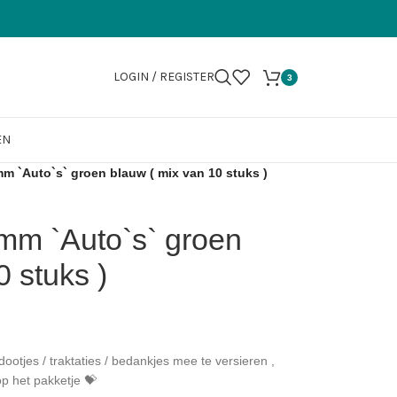
LOGIN / REGISTER
3
EN
 `Auto`s` groen blauw ( mix van 10 stuks )
mm `Auto`s` groen
0 stuks )
ootjes / traktaties / bedankjes mee te versieren ,
op het pakketje 💝