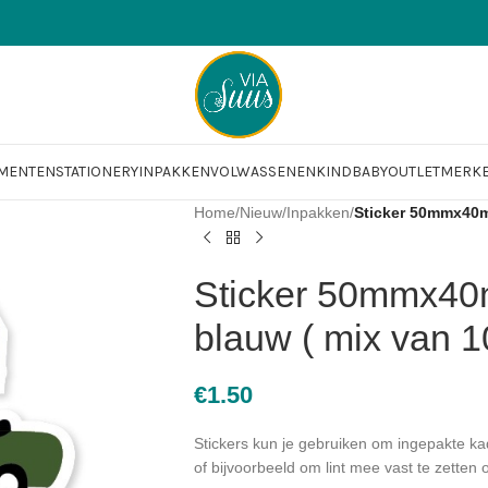
OMENTEN
STATIONERY
INPAKKEN
VOLWASSENEN
KIND
BABY
OUTLET
MERK
Home
/
Nieuw
/
Inpakken
/
Sticker 50mmx40mm
Sticker 50mmx40
blauw ( mix van 1
€
1.50
Stickers kun je gebruiken om ingepakte kad
of bijvoorbeeld om lint mee vast te zetten 