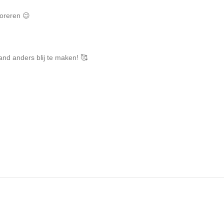
coreren 😉
nd anders blij te maken! 🥰