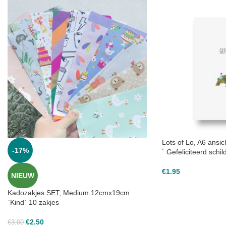
Lots of Lo, A6 ansic
-17%
` Gefeliciteerd schi
€
1.95
NIEUW
Kadozakjes SET, Medium 12cmx19cm
`Kind` 10 zakjes
€
2.50
€
3.00