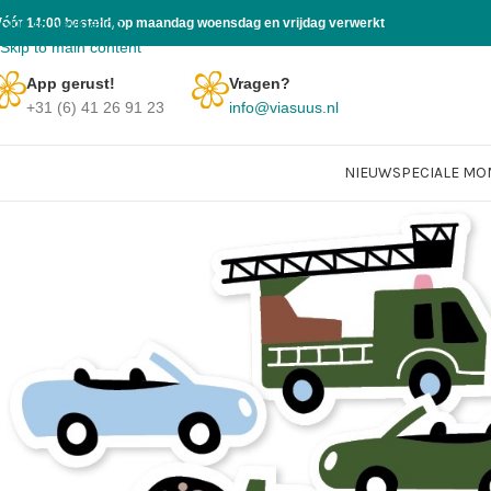
Skip to navigation
Vóór 14:00 besteld, op maandag woensdag en vrijdag verwerkt
Skip to main content
App gerust!
Vragen?
+31 (6) 41 26 91 23
info@viasuus.nl
NIEUW
SPECIALE M