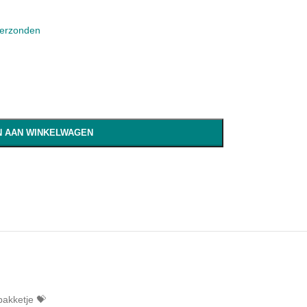
verzonden
 AAN WINKELWAGEN
pakketje 💝