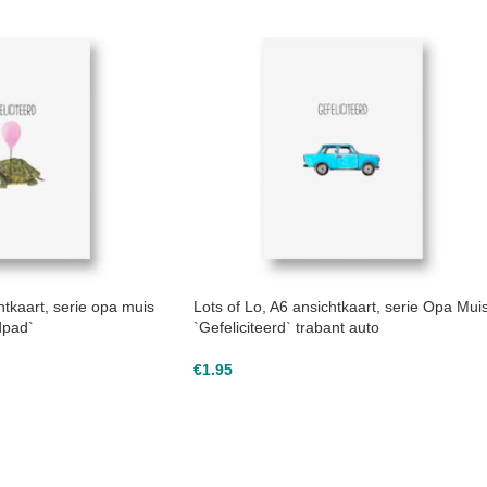
htkaart, serie opa muis
Lots of Lo, A6 ansichtkaart, serie Opa Mui
ldpad`
`Gefeliciteerd` trabant auto
€
1.95