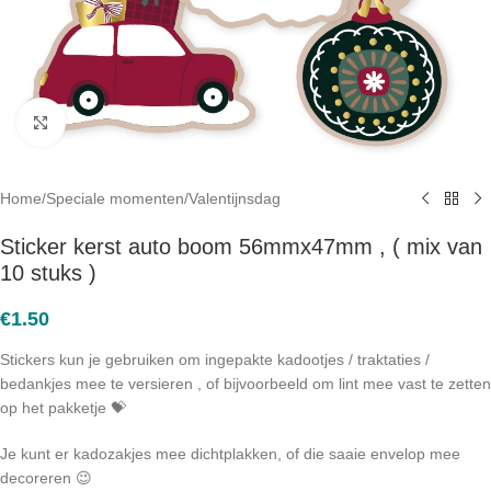
Click to enlarge
Home
/
Speciale momenten
/
Valentijnsdag
Sticker kerst auto boom 56mmx47mm , ( mix van
10 stuks )
€
1.50
Stickers kun je gebruiken om ingepakte kadootjes / traktaties /
bedankjes mee te versieren , of bijvoorbeeld om lint mee vast te zetten
op het pakketje 💝
Je kunt er kadozakjes mee dichtplakken, of die saaie envelop mee
decoreren 😉