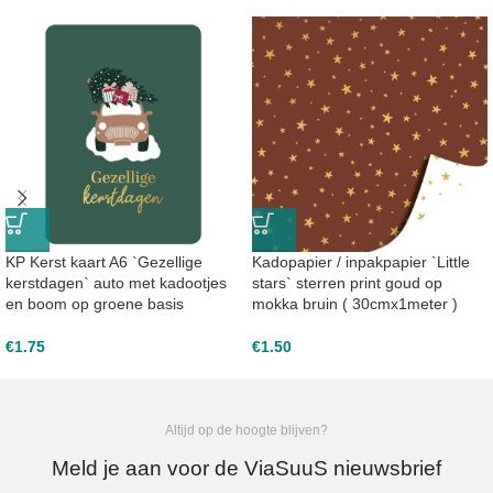
KP Kerst kaart A6 `Gezellige
Kadopapier / inpakpapier `Little
kerstdagen` auto met kadootjes
stars` sterren print goud op
en boom op groene basis
mokka bruin ( 30cmx1meter )
€
1.75
€
1.50
Altijd op de hoogte blijven?
Meld je aan voor de ViaSuuS nieuwsbrief