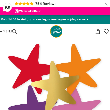
×
754
Reviews
Skip to navigation
9,9
Skip to main content
Vóór 14:00 besteld, op maandag, woensdag en vrijdag verwerkt
MENU