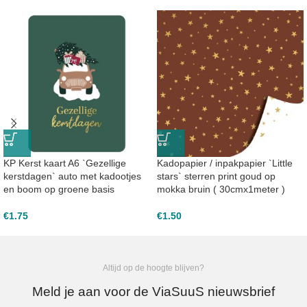
KP Kerst kaart A6 `Gezellige
Kadopapier / inpakpapier `Little
kerstdagen` auto met kadootjes
stars` sterren print goud op
en boom op groene basis
mokka bruin ( 30cmx1meter )
€
1.75
€
1.50
Altijd op de hoogte blijven?
Meld je aan voor de ViaSuuS nieuwsbrief