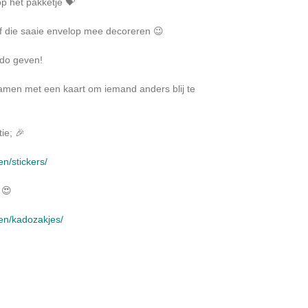
op het pakketje 💝
of die saaie envelop mee decoreren 😉
ado geven!
samen met een kaart om iemand anders blij te
ie; 🎉
en/stickers/
 😍
ken/kadozakjes/