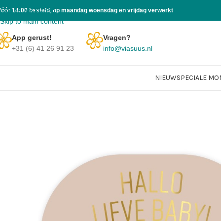
Skip to navigation
Vóór 14:00 besteld, op maandag woensdag en vrijdag verwerkt
Skip to main content
App gerust!
Vragen?
+31 (6) 41 26 91 23
info@viasuus.nl
NIEUW
SPECIALE M