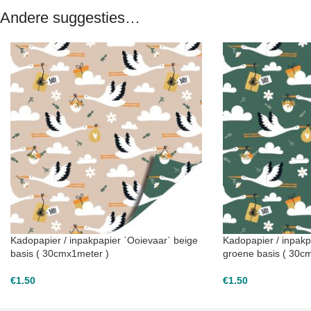
Andere suggesties…
Kadopapier / inpakpapier `Ooievaar` beige
Kadopapier / inpakp
basis ( 30cmx1meter )
groene basis ( 30c
€
1.50
€
1.50