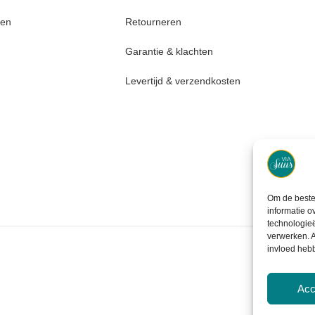
den
Retourneren
Garantie & klachten
Levertijd & verzendkosten
Om de beste 
informatie o
technologieë
verwerken. A
invloed heb
Acc