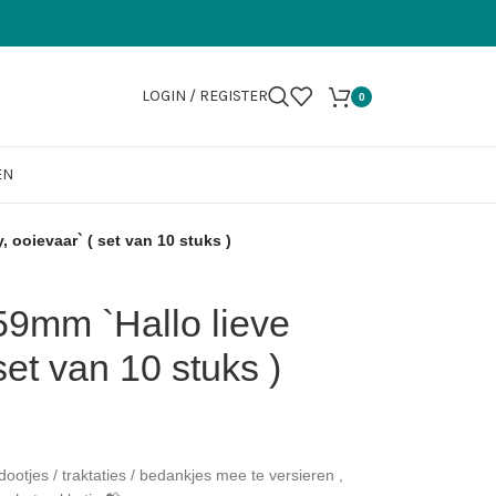
LOGIN / REGISTER
0
EN
 ooievaar` ( set van 10 stuks )
59mm `Hallo lieve
set van 10 stuks )
ootjes / traktaties / bedankjes mee te versieren ,