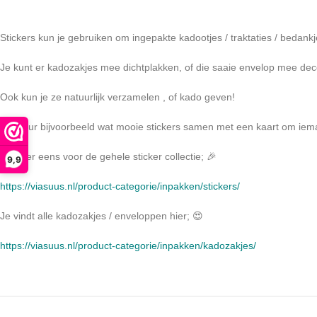
Stickers kun je gebruiken om ingepakte kadootjes / traktaties / bedankj
Je kunt er kadozakjes mee dichtplakken, of die saaie envelop mee de
Ook kun je ze natuurlijk verzamelen , of kado geven!
Verstuur bijvoorbeeld wat mooie stickers samen met een kaart om iema
Kijk hier eens voor de gehele sticker collectie; 🎉
9,9
https://viasuus.nl/product-categorie/inpakken/stickers/
Je vindt alle kadozakjes / enveloppen hier; 😍
https://viasuus.nl/product-categorie/inpakken/kadozakjes/