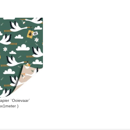
apier `Ooievaar`
mx1meter )