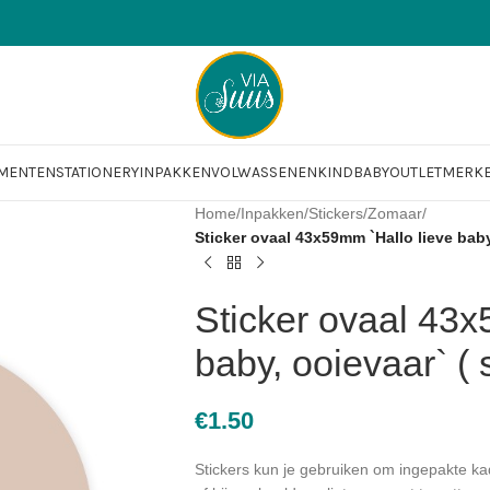
OMENTEN
STATIONERY
INPAKKEN
VOLWASSENEN
KIND
BABY
OUTLET
MERK
Home
/
Inpakken
/
Stickers
/
Zomaar
/
Sticker ovaal 43x59mm `Hallo lieve baby,
Sticker ovaal 43x
baby, ooievaar` ( 
€
1.50
Stickers kun je gebruiken om ingepakte kad