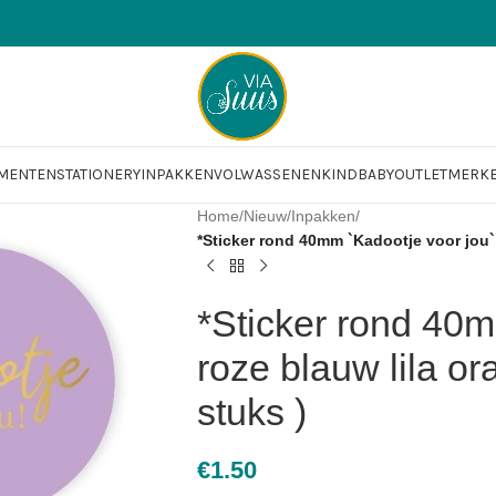
OMENTEN
STATIONERY
INPAKKEN
VOLWASSENEN
KIND
BABY
OUTLET
MERK
Home
/
Nieuw
/
Inpakken
/
*Sticker rond 40mm `Kadootje voor jou` 
*Sticker rond 40m
roze blauw lila or
stuks )
€
1.50