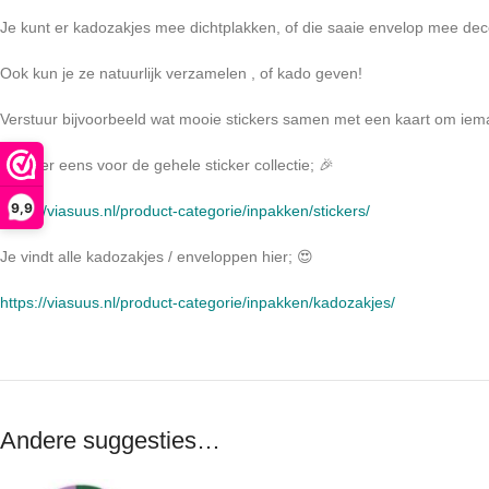
Je kunt er kadozakjes mee dichtplakken, of die saaie envelop mee de
Ook kun je ze natuurlijk verzamelen , of kado geven!
Verstuur bijvoorbeeld wat mooie stickers samen met een kaart om iema
Kijk hier eens voor de gehele sticker collectie; 🎉
9,9
https://viasuus.nl/product-categorie/inpakken/stickers/
Je vindt alle kadozakjes / enveloppen hier; 😍
https://viasuus.nl/product-categorie/inpakken/kadozakjes/
Andere suggesties…