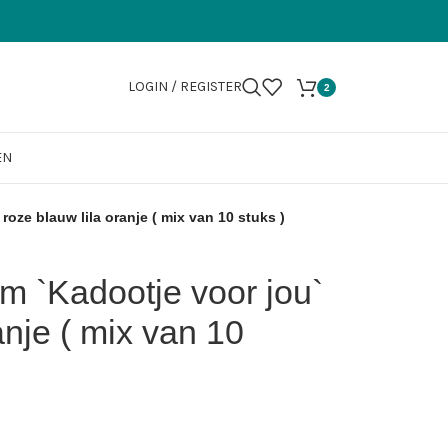
LOGIN / REGISTER
2
EN
roze blauw lila oranje ( mix van 10 stuks )
m `Kadootje voor jou`
anje ( mix van 10