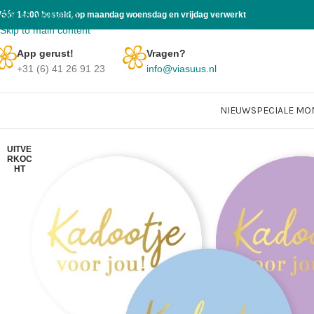
Skip to navigation
Vóór 14:00 besteld, op maandag woensdag en vrijdag verwerkt
Skip to main content
App gerust!
Vragen?
+31 (6) 41 26 91 23
info@viasuus.nl
NIEUW
SPECIALE M
UITVE
RKOC
HT