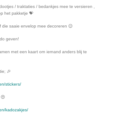
ootjes / traktaties / bedankjes mee te versieren ,
op het pakketje 💝
of die saaie envelop mee decoreren 😉
ado geven!
samen met een kaart om iemand anders blij te
ie; 🎉
en/stickers/
 😍
ken/kadozakjes/