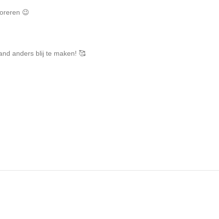
coreren 😉
nd anders blij te maken! 🥰