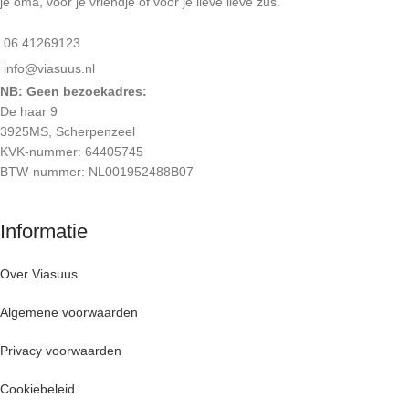
je oma, voor je vriendje of voor je lieve lieve zus.
06 41269123
info@viasuus.nl
NB: Geen bezoekadres:
De haar 9
3925MS, Scherpenzeel
KVK-nummer: 64405745
BTW-nummer: NL001952488B07
Informatie
Over Viasuus
Algemene voorwaarden
Privacy voorwaarden
Cookiebeleid