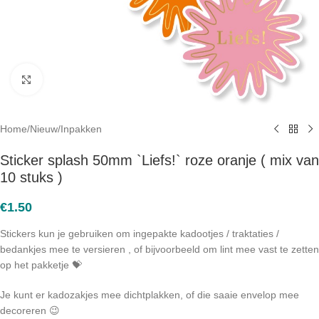
Click to enlarge
Home
/
Nieuw
/
Inpakken
Sticker splash 50mm `Liefs!` roze oranje ( mix van
10 stuks )
€
1.50
Stickers kun je gebruiken om ingepakte kadootjes / traktaties /
bedankjes mee te versieren , of bijvoorbeeld om lint mee vast te zetten
op het pakketje 💝
Je kunt er kadozakjes mee dichtplakken, of die saaie envelop mee
decoreren 😉