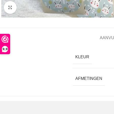
Click to enlarge
AANVU
9,9
KLEUR
AFMETINGEN