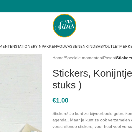
OMENTEN
STATIONERY
INPAKKEN
VOLWASSENEN
KIND
BABY
OUTLET
MERK
Home
/
Speciale momenten
/
Pasen
/
Stickers
Stickers, Konijntj
stuks )
€
1.00
Stickers! Je kunt ze bijvoorbeeld gebruiken
agenda.. Maar je kunt ze ook verzamelen o
verschillende stickers, voor heel veel ver