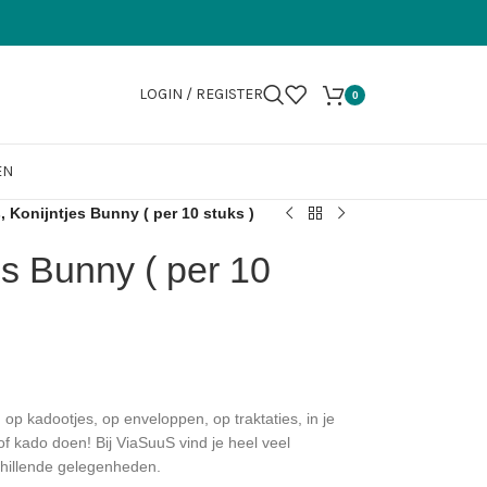
LOGIN / REGISTER
0
EN
, Konijntjes Bunny ( per 10 stuks )
es Bunny ( per 10
 op kadootjes, op enveloppen, op traktaties, in je
f kado doen! Bij ViaSuuS vind je heel veel
schillende gelegenheden.