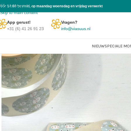
Skip to navigation
Vóór 14:00 besteld, op maandag woensdag en vrijdag verwerkt
Skip to main content
App gerust!
Vragen?
+31 (6) 41 26 91 23
info@viasuus.nl
NIEUW
SPECIALE M