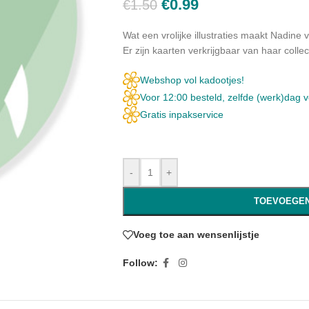
€
0.99
€
1.50
Wat een vrolijke illustraties maakt Nadine va
Er zijn kaarten verkrijgbaar van haar coll
Webshop vol kadootjes!
Voor 12:00 besteld, zelfde (werk)dag 
Gratis inpakservice
-
+
TOEVOEGEN
Voeg toe aan wensenlijstje
Follow: