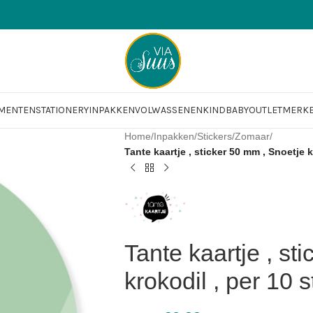
OMENTEN
STATIONERY
INPAKKEN
VOLWASSENEN
KIND
BABY
OUTLET
MERK
Home
/
Inpakken
/
Stickers
/
Zomaar
/
Tante kaartje , sticker 50 mm , Snoetje k
Tante kaartje , st
krokodil , per 10 