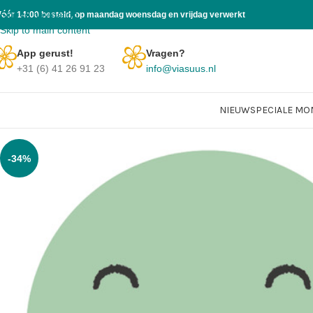
Skip to navigation
Vóór 14:00 besteld, op maandag woensdag en vrijdag verwerkt
Skip to main content
App gerust!
Vragen?
+31 (6) 41 26 91 23
info@viasuus.nl
NIEUW
SPECIALE M
-34%