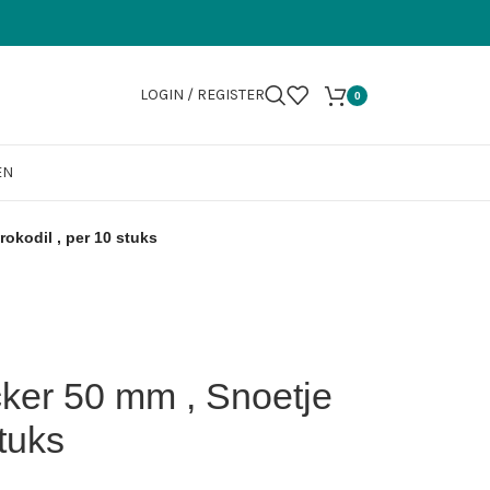
LOGIN / REGISTER
0
EN
rokodil , per 10 stuks
icker 50 mm , Snoetje
stuks