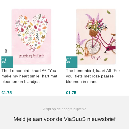
The Lemonbird, kaart A6 `You
The Lemonbird, kaart A6 `For
make my heart smile` hart met
you` fiets met roze paarse
bloemen en blaadjes
bloemen in mand
€
1.75
€
1.75
Altijd op de hoogte blijven?
Meld je aan voor de ViaSuuS nieuwsbrief