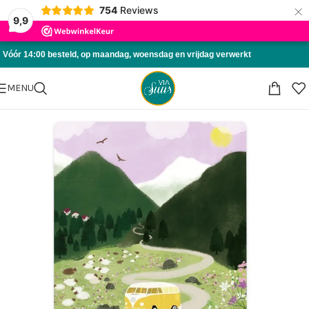
×
754
Reviews
Skip to navigation
9,9
Skip to main content
Vóór 14:00 besteld, op maandag, woensdag en vrijdag verwerkt
MENU