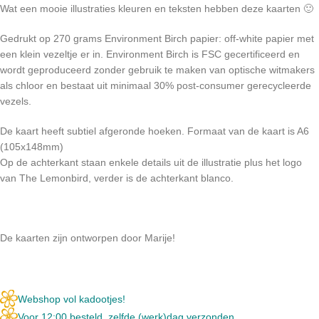
Wat een mooie illustraties kleuren en teksten hebben deze kaarten 🙂
Gedrukt op 270 grams Environment Birch papier: off-white papier met
een klein vezeltje er in. Environment Birch is FSC gecertificeerd en
wordt geproduceerd zonder gebruik te maken van optische witmakers
als chloor en bestaat uit minimaal 30% post-consumer gerecycleerde
vezels.
De kaart heeft subtiel afgeronde hoeken. Formaat van de kaart is A6
(105x148mm)
Op de achterkant staan enkele details uit de illustratie plus het logo
van The Lemonbird, verder is de achterkant blanco.
De kaarten zijn ontworpen door Marije!
Webshop vol kadootjes!
Voor 12:00 besteld, zelfde (werk)dag verzonden