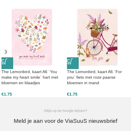
The Lemonbird, kaart A6 `You
The Lemonbird, kaart A6 `For
make my heart smile` hart met
you` fiets met roze paarse
bloemen en blaadjes
bloemen in mand
€
1.75
€
1.75
Altijd op de hoogte blijven?
Meld je aan voor de ViaSuuS nieuwsbrief