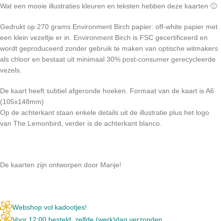
Wat een mooie illustraties kleuren en teksten hebben deze kaarten 🙂
Gedrukt op 270 grams Environment Birch papier: off-white papier met
een klein vezeltje er in. Environment Birch is FSC gecertificeerd en
wordt geproduceerd zonder gebruik te maken van optische witmakers
als chloor en bestaat uit minimaal 30% post-consumer gerecycleerde
vezels.
De kaart heeft subtiel afgeronde hoeken. Formaat van de kaart is A6
(105x148mm)
Op de achterkant staan enkele details uit de illustratie plus het logo
van The Lemonbird, verder is de achterkant blanco.
De kaarten zijn ontworpen door Marije!
Webshop vol kadootjes!
Voor 12:00 besteld, zelfde (werk)dag verzonden