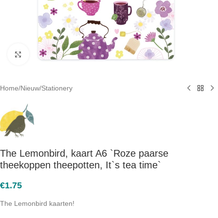
Click to enlarge
Home
/
Nieuw
/
Stationery
The Lemonbird, kaart A6 `Roze paarse
theekoppen theepotten, It`s tea time`
€
1.75
The Lemonbird kaarten!