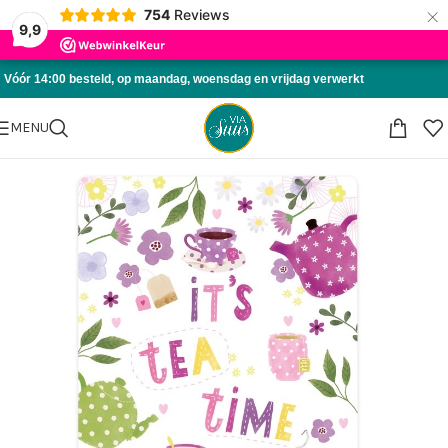
×
754
Reviews
Skip to navigation
9,9
Skip to main content
Vóór 14:00 besteld, op maandag, woensdag en vrijdag verwerkt
MENU