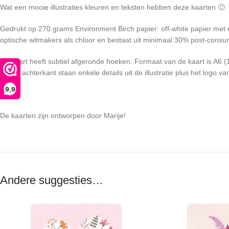
Wat een mooie illustraties kleuren en teksten hebben deze kaarten 🙂
Gedrukt op 270 grams Environment Birch papier: off-white papier met e
optische witmakers als chloor en bestaat uit minimaal 30% post-consu
De kaart heeft subtiel afgeronde hoeken. Formaat van de kaart is A6
Op de achterkant staan enkele details uit de illustratie plus het logo 
9,9
De kaarten zijn ontworpen door Marije!
Andere suggesties…