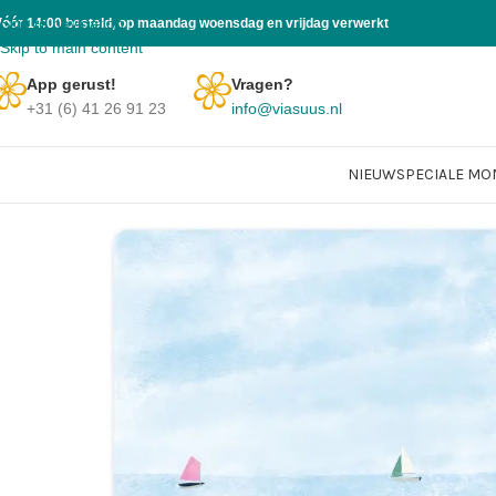
Skip to navigation
Vóór 14:00 besteld, op maandag woensdag en vrijdag verwerkt
Skip to main content
App gerust!
Vragen?
+31 (6) 41 26 91 23
info@viasuus.nl
NIEUW
SPECIALE M