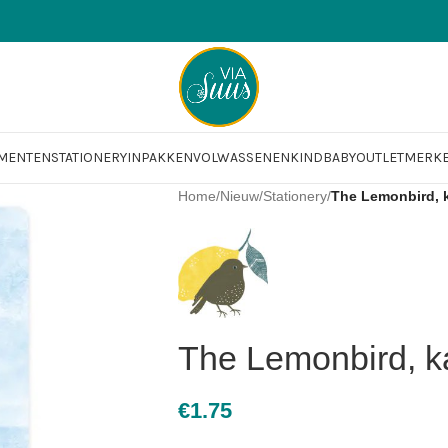
OMENTEN
STATIONERY
INPAKKEN
VOLWASSENEN
KIND
BABY
OUTLET
MERK
Home
/
Nieuw
/
Stationery
/
The Lemonbird, k
The Lemonbird, ka
€
1.75