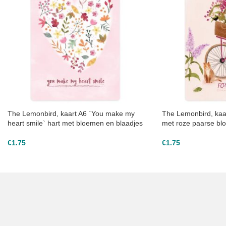
The Lemonbird, kaart A6 `You make my
The Lemonbird, kaar
heart smile` hart met bloemen en blaadjes
met roze paarse bl
€
1.75
€
1.75