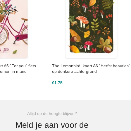
t A6 `For you` fiets
The Lemonbird, kaart A6 `Herfst beauties`
oemen in mand
op donkere achtergrond
€
1.75
Altijd op de hoogte blijven?
Meld je aan voor de