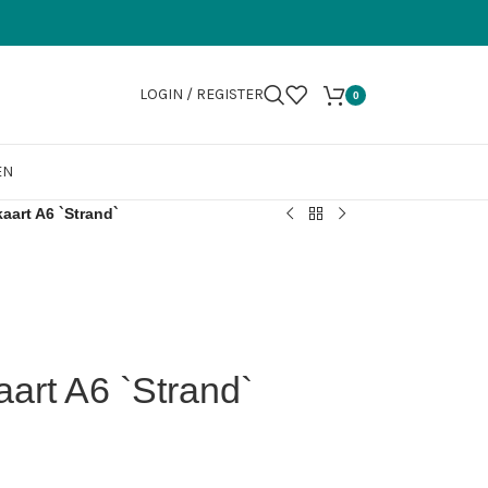
LOGIN / REGISTER
0
EN
aart A6 `Strand`
art A6 `Strand`