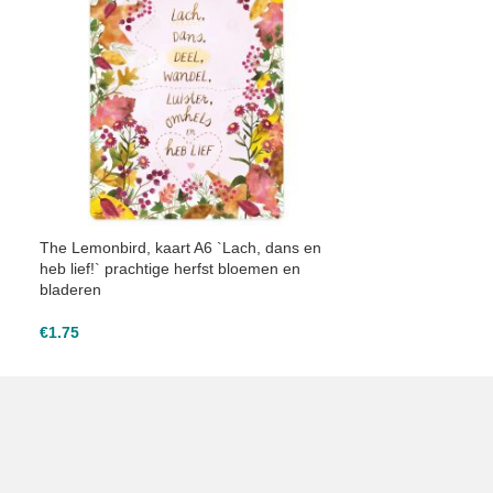
The Lemonbird, kaart A6 `Lach, dans en
heb lief!` prachtige herfst bloemen en
bladeren
€
1.75