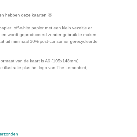
sten hebben deze kaarten 🙂
ier: off-white papier met een klein vezeltje er
rd en wordt geproduceerd zonder gebruik te maken
taat uit minimaal 30% post-consumer gerecycleerde
 Formaat van de kaart is A6 (105x148mm)
e illustratie plus het logo van The Lemonbird,
verzonden