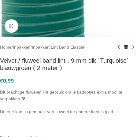
Click to enlarge
Home
/
Inpakken
/
Inpakken
/
Lint Band Elastiek
Velvet / fluweel band lint , 9 mm dik `Turquoise`
blauwgroen ( 2 meter )
€
0.99
Dit prachtige fluwelen lint gebruik om je kadootjes extra mooi te
verpakken 💖
De ene kant is gemaakt van fluweel de andere kant is glad.