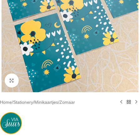
Click to enlarge
Home
/
Stationery
/
Minikaartjes
/
Zomaar