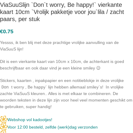
ViaSuuSlijn `Don`t worry, Be happy!` vierkante
kaart 10cm `Vrolijk pakketje voor jou`lila / zacht
paars, per stuk
€
0.75
Yessss, ik ben blij met deze prachtige vrolijke aanvulling van de
ViaSuuS lijn!
Dit is een vierkante kaart van 10cm x 10cm, de achterkant is goed
beschrijfbaar en ook daar vind je een kleine smiley 😉
Stickers, kaarten , inpakpapier en een notitieblokje in deze vrolijke
Don
t worry , Be happy` lijn hebben allemaal smiley`s! In vrolijke
zachte ViaSuuS kleuren.. Alles is met elkaar te combineren. De
woorden teksten in deze lijn zijn voor heel veel momenten geschikt om
te gebruiken, super handig!
Webshop vol kadootjes!
Voor 12:00 besteld, zelfde (werk)dag verzonden