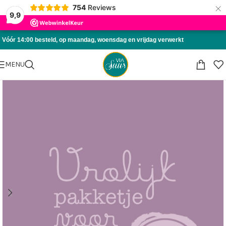
×
754
Reviews
Skip to navigation
9,9
Skip to main content
Vóór 14:00 besteld, op maandag, woensdag en vrijdag verwerkt
MENU