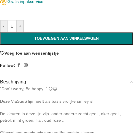
Gratis inpakservice
-
+
TOEVOEGEN AAN WINKELWAGEN
Voeg toe aan wensenlijstje
Follow:
Beschrijving
`Don`t worry, Be happy! ` 😃🙃
Deze ViaSuuS lijn heeft als basis vrolijke smiley`s!
De kleuren in deze lijn zijn onder andere zacht geel , oker geel ,
petrol, mint groen, lila , oud roze ..
Oftewel een mooie mix aan vrolijke zachte kleuren!