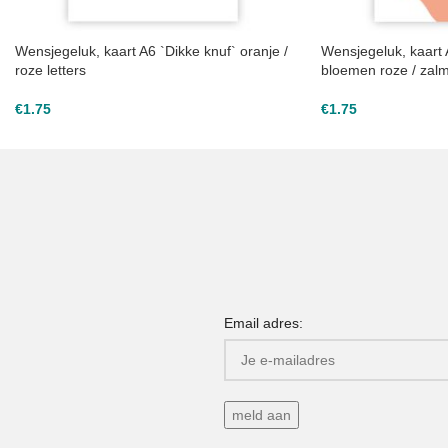
Wensjegeluk, kaart A6 `Dikke knuf` oranje /
Wensjegeluk, kaart 
roze letters
bloemen roze / zal
€
1.75
€
1.75
Email adres: