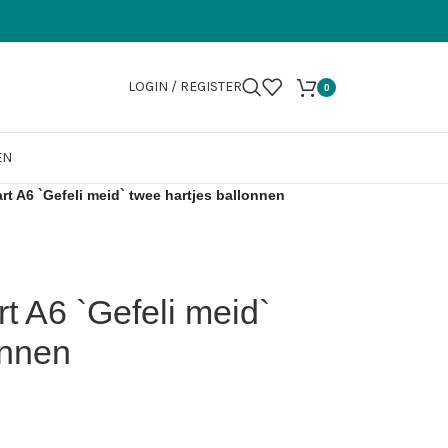
LOGIN / REGISTER
0
EN
rt A6 `Gefeli meid` twee hartjes ballonnen
t A6 `Gefeli meid`
onnen