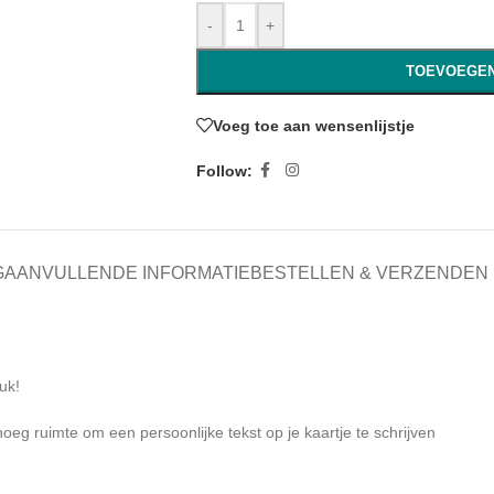
-
+
TOEVOEGEN
Voeg toe aan wensenlijstje
Follow:
G
AANVULLENDE INFORMATIE
BESTELLEN & VERZENDEN
uk!
eg ruimte om een persoonlijke tekst op je kaartje te schrijven