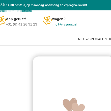
Skip to navigation
Vóór 14:00 besteld, op maandag woensdag en vrijdag verwerkt
Skip to main content
App gerust!
Vragen?
+31 (6) 41 26 91 23
info@viasuus.nl
NIEUW
SPECIALE M