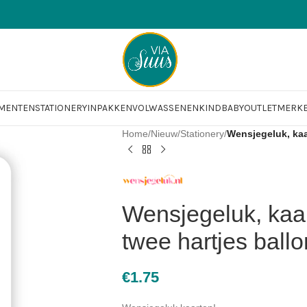
OMENTEN
STATIONERY
INPAKKEN
VOLWASSENEN
KIND
BABY
OUTLET
MERK
Home
/
Nieuw
/
Stationery
/
Wensjegeluk, kaa
Wensjegeluk, kaar
twee hartjes ball
€
1.75