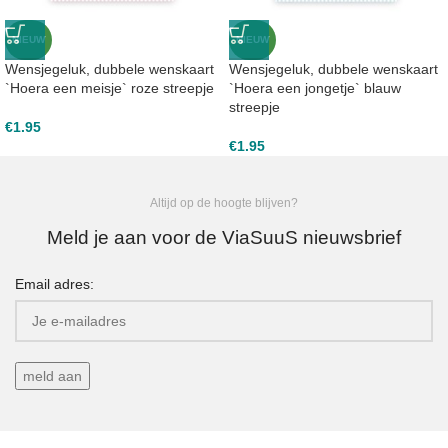
NIEUW
NIEUW
Wensjegeluk, dubbele wenskaart
Wensjegeluk, dubbele wenskaart
`Hoera een meisje` roze streepje
`Hoera een jongetje` blauw
streepje
€
1.95
€
1.95
Altijd op de hoogte blijven?
Meld je aan voor de ViaSuuS nieuwsbrief
Email adres: