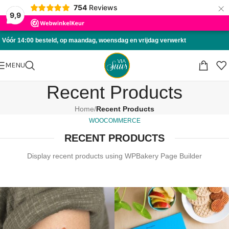
×
754
Reviews
Skip to navigation
9,9
Skip to main content
Vóór 14:00 besteld, op maandag, woensdag en vrijdag verwerkt
MENU
Recent Products
Home
/
Recent Products
WOOCOMMERCE
RECENT PRODUCTS
Display recent products using WPBakery Page Builder