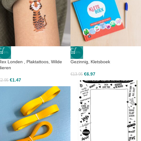
-50%
-50%
Rex Londen , Plaktattoos, Wilde
Gezinnig, Kletsboek
dieren
€
6.97
€
13.95
€
1.47
€
2.95