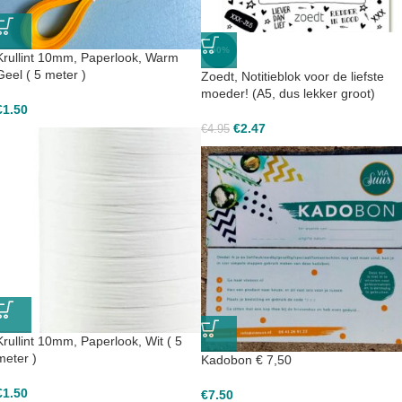
-50%
Krullint 10mm, Paperlook, Warm
Geel ( 5 meter )
Zoedt, Notitieblok voor de liefste
moeder! (A5, dus lekker groot)
€
1.50
€
2.47
€
4.95
Krullint 10mm, Paperlook, Wit ( 5
meter )
Kadobon € 7,50
€
1.50
€
7.50