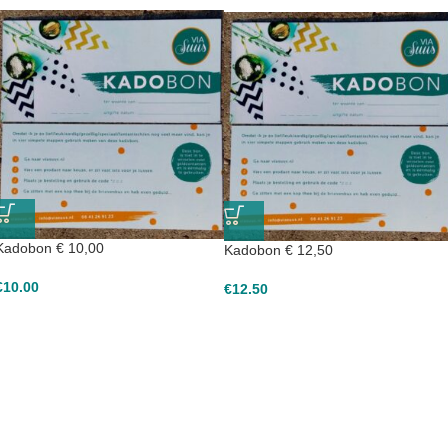
Kadobon € 10,00
Kadobon € 12,50
€
10.00
€
12.50