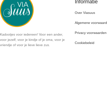
Informatie
Over Viasuus
Algemene voorwaar
Privacy voorwaarden
Kadootjes voor iedereen! Voor een ander,
voor jezelf, voor je kindje of je oma, voor je
Cookiebeleid
vriendje of voor je lieve lieve zus.
Mijn account
06 41269123
info@viasuus.nl
NB: Geen bezoekadres:
De haar 9
3925MS, Scherpenzeel
KVK-nummer: 64405745
BTW-nummer: NL001952488B07
2020 - 2026 - Created by Maydia