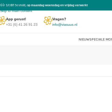
Skip to navigation
Vóór 14:00 besteld, op maandag woensdag en vrijdag verwerkt
Skip to main content
App gerust!
Vragen?
+31 (6) 41 26 91 23
info@viasuus.nl
NIEUW
SPECIALE M