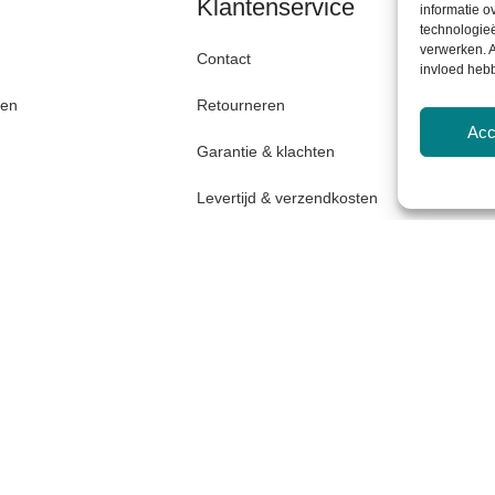
Klantenservice
informatie o
technologieë
verwerken. A
Contact
invloed heb
den
Retourneren
Acc
Garantie & klachten
Levertijd & verzendkosten