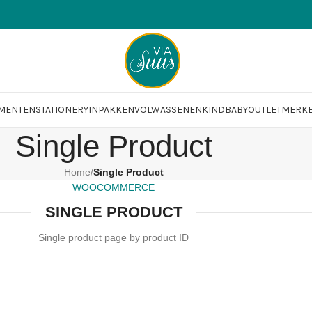
OMENTEN
STATIONERY
INPAKKEN
VOLWASSENEN
KIND
BABY
OUTLET
MERK
Single Product
Home
/
Single Product
WOOCOMMERCE
SINGLE PRODUCT
Single product page by product ID